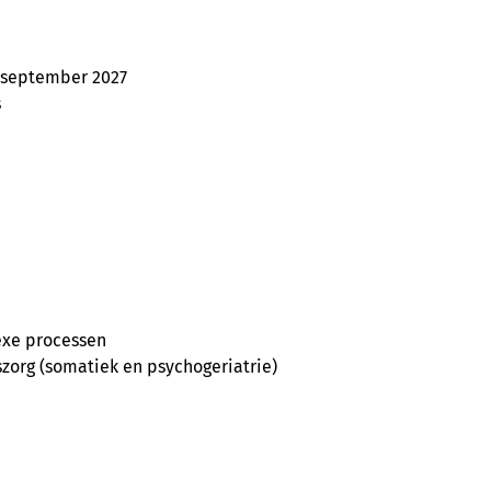
n september 2027
s
exe processen
szorg (somatiek en psychogeriatrie)