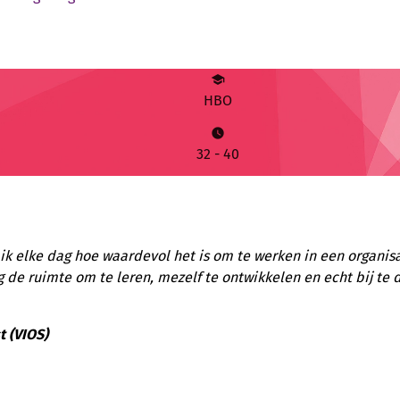
school
HBO
watch_later
32
-
40
r ik elke dag hoe waardevol het is om te werken in een organis
rijg de ruimte om te leren, mezelf te ontwikkelen en echt bij t
t (VIOS)