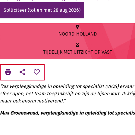
Solliciteer
(tot en met 28 aug 2026)
place
NOORD-HOLLAND
workspace_premium
TIJDELIJK MET UITZICHT OP VAST
print
share
favorite_border
“Als verpleegkundige in opleiding tot specialist (VIOS) ervaa
sfeer open, het team toegankelijk en zijn de lijnen kort. Ik k
maar ook enorm motiverend.”
Max Groenewoud, verpleegkundige in opleiding tot specialis