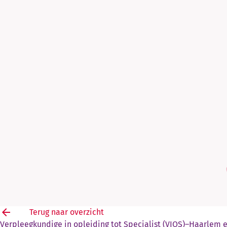
arrow_back
Terug naar overzicht
Verpleegkundige in opleiding tot Specialist (VIOS)–Haarlem