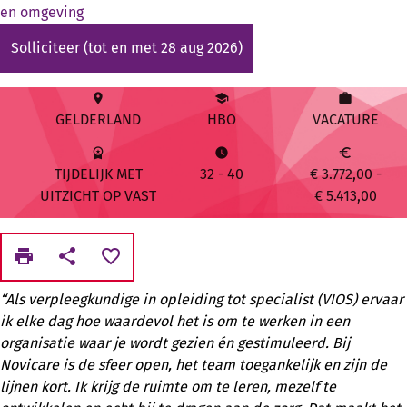
en omgeving
Solliciteer
(tot en met 28 aug 2026)
place
school
work
GELDERLAND
HBO
VACATURE
workspace_premium
watch_later
euro
TIJDELIJK MET
32
-
40
€ 3.772,00 -
UITZICHT OP VAST
€ 5.413,00
print
share
favorite_border
“Als verpleegkundige in opleiding tot specialist (VIOS) ervaar
ik elke dag hoe waardevol het is om te werken in een
organisatie waar je wordt gezien én gestimuleerd. Bij
Novicare is de sfeer open, het team toegankelijk en zijn de
lijnen kort. Ik krijg de ruimte om te leren, mezelf te