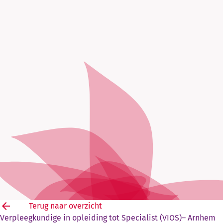
arrow_back
Terug naar overzicht
Verpleegkundige in opleiding tot Specialist (VIOS)– Arnhem