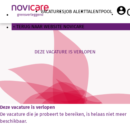
account_circle
VACATURES
JOB ALERT
TALENTPOOL
TERUG NAAR WEBSITE NOVICARE
DEZE VACATURE IS VERLOPEN
Deze vacature is verlopen
De vacature die je probeert te bereiken, is helaas niet meer
beschikbaar.